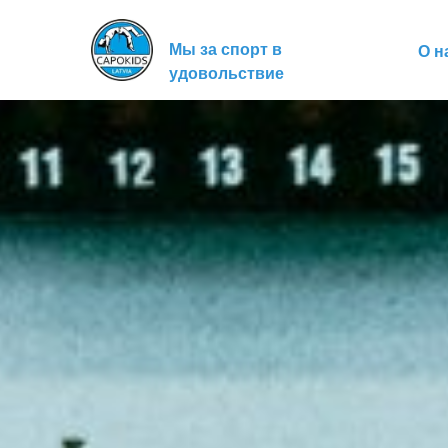
Мы за спорт в
О н
удовольствие