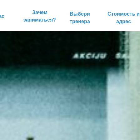
Зачем
Выбери
Стоимость и
ас
заниматься?
тренера
адрес