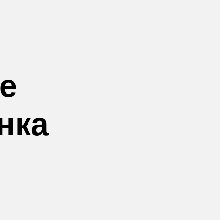
е
нка