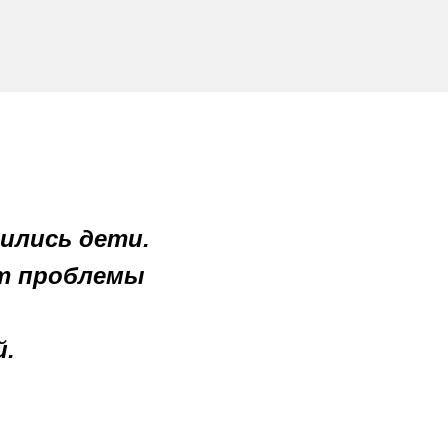
дились дети.
ют проблемы
й.