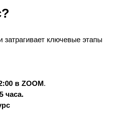
с?
и затрагивает ключевые этапы
.
2:00 в ZOOM
.
,5 часа.
урс