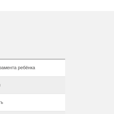
рамента ребёнка
и
ть