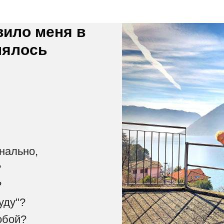
вило меня в
лялось
нально,
?
?
буду"?
обой?