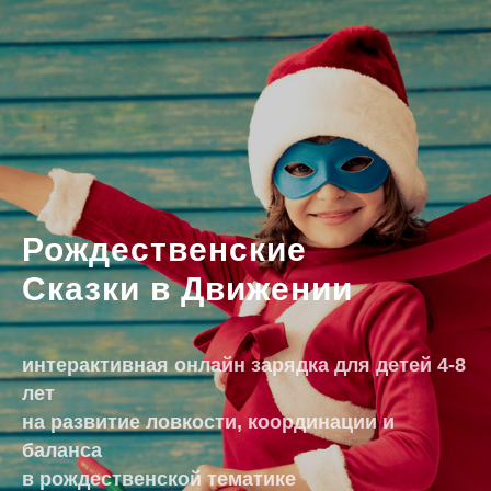
Рождественские
Сказки в Движении
интерактивная онлайн зарядка для детей 4-8
лет
на развитие ловкости, координации и
баланса
в рождественской тематике