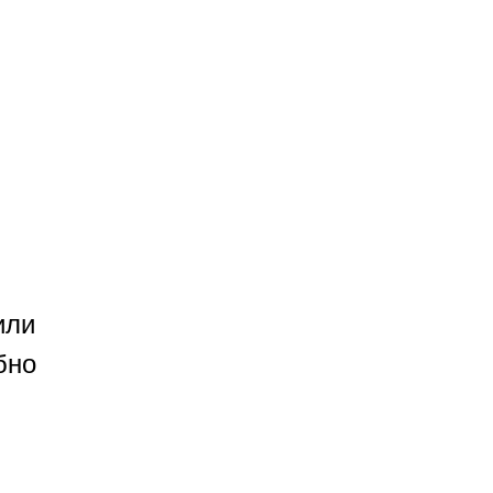
или
бно