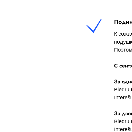
Подни
К сожа
подушк
Поэтом
С сент
За одн
Biedru 
Interešu
За дво
Biedru 
Interešu