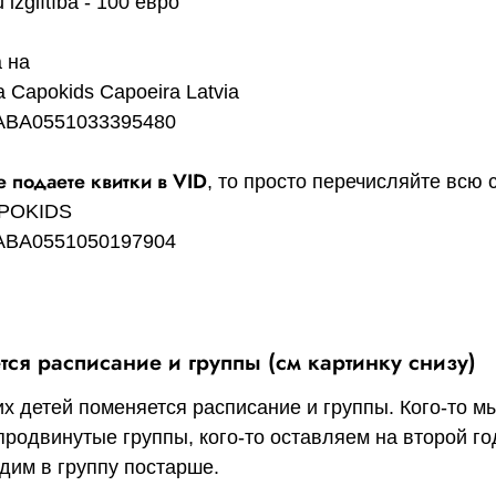
u izglītība - 100 евро
 на
a Capokids Capoeira Latvia
ABA0551033395480
е подаете квитки в VID
, то просто перечисляйте всю 
APOKIDS
ABA0551050197904
тся расписание и группы (см картинку снизу)
их детей поменяется расписание и группы. Кого-то м
продвинутые группы, кого-то оставляем на второй год
дим в группу постарше.