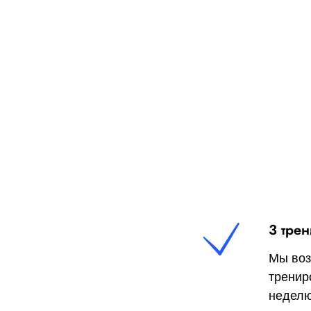
3 тре
Мы воз
тренир
неделю