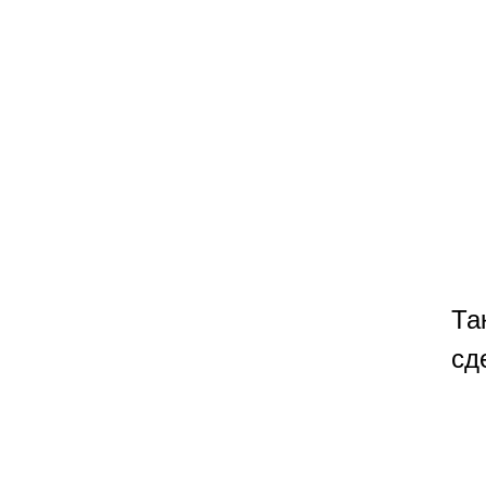
Та
сд