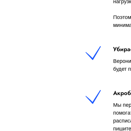
нагруз
Поэтом
минима
Убира
Верони
будет 
Акроб
Мы пер
помога
распис
пишите