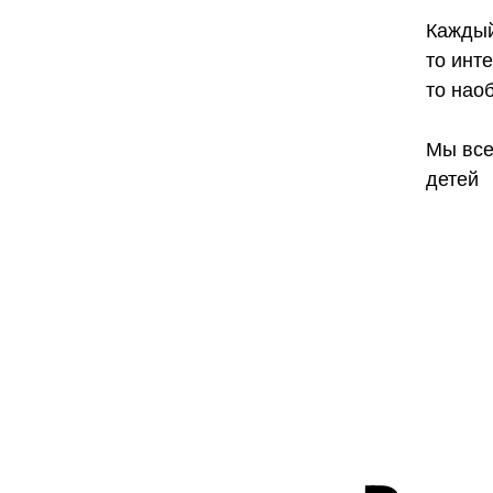
Каждый
то инт
то нао
Мы все
детей