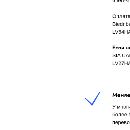
Intereš
Оплата
Biedrib
LV64H
Если н
SIA C
LV27H
Меняе
У мног
более 
перево