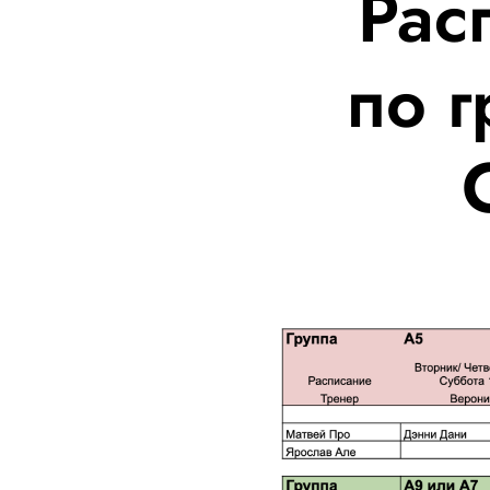
Рас
по 