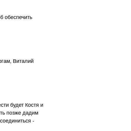
об обеспечить
ргам, Виталий
сти будет Костя и
уть позже дадим
исоединиться -